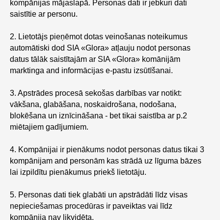
kompānijas mājaslapā. Personas dati ir jebkuri dati
saistītie ar personu.
2. Lietotājs pieņēmot dotas veinošanas noteikumus
automātiski dod SIA «Glora» atļauju nodot personas
datus tālāk saistītajām ar SIA «Glora» komānijām
marktinga and informācijas e-pastu izsūtīšanai.
3. Apstrādes procesā sekošas darbības var notikt:
vākšana, glabāšana, noskaidrošana, nodošana,
blokēšana un iznīcināšana - bet tikai saistība ar p.2
miētajiem gadījumiem.
4. Kompānijai ir pienākums nodot personas datus tikai 3
kompānijam and personām kas strādā uz līguma bāzes
lai izpildītu pienākumus priekš lietotāju.
5. Personas dati tiek glabāti un apstrādāti līdz visas
nepieciešamas procedūras ir paveiktas vai līdz
kompānija nav likvidēta.