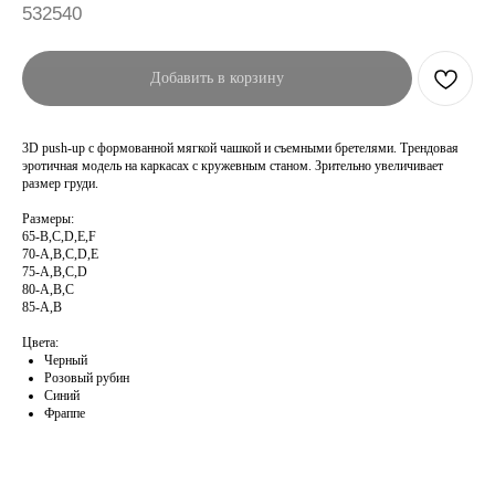
532540
Добавить в корзину
3D push-up с формованной мягкой чашкой и съемными бретелями. Трендовая
эротичная модель на каркасах с кружевным станом. Зрительно увеличивает
размер груди.
Размеры:
65-B,C,D,E,F
70-A,B,C,D,E
75-A,B,C,D
80-A,B,C
85-A,B
Цвета:
Черный
Розовый рубин
Синий
Фраппе