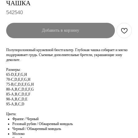
ЧАШКА
542540
Добавить в корзину
Полупоролоновый кружевной бюстгальтер. Глубокая чашка собирает и мягко
поддерживает грудь. Съемные дополнительные бретели, украшающие зону
декольте.
Размеры:
65-D,E,F,G,H
70-C,D,E,F,G,H
75-B,C,D,E,F,G,H
80-A,B,C,D,E,F,G
85-A,B,C,D,E,F
90-A,B,C,D,E
95-A,B,C,D
Цвета:
Фраппе / Черный
Розовый рубин / Обжаренный миндаль
Черный / Обжаренный миндаль
Молоко