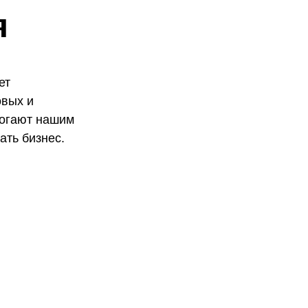
я
ет
овых и
могают нашим
ать бизнес.